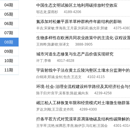
04期
中国生态文明试验区土地利用碳排放时空效应
邬志龙;晏雨杉
4189-4206
05期
氮添加对松嫩平原羊草种群构件年龄结构的影响
06期
丰吉;宋家敏;李海燕;王月霖;刘莉莉;杨允菲;郭健
4375-438
07期
生物多样性在欧洲共同农业政策中的主流化:议程设
08期
王炜晔;陈豪锴;张译文
3888-3905
09期
城市河道生态修复与生态产品价值实现研究
10期
许丁;李锋
4017-4028
11期
宇宙射线中子法在黄土丘陵沟壑区土壤水分监测中的
白锦涛;郑涵;金钊;包含;王志文
4102-4115
环境-社会-治理全流程建设科学路径及其经济社会与
陈子归;叶良宇;吴客形;陈超;戴向东
4239-4258
岷江柏人工林恢复年限和经营模式对土壤微生物群落
罗达;刘顺;王卫霞;史作民
4289-4300
拧条平茬方式对荒漠草原凋落物碳及结构性碳降解的
王学琴;沈艳;候腾思;李燕;杨伊莎;马红彬;王国会
4301-431