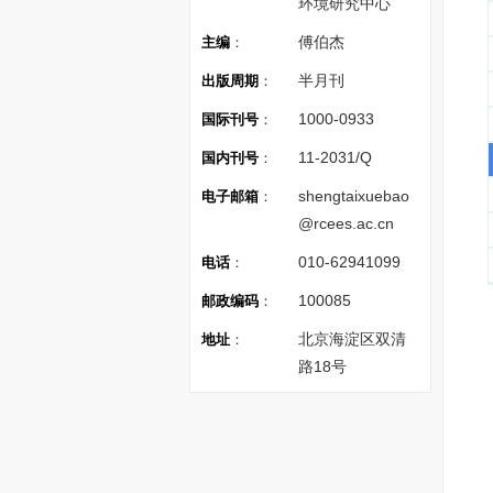
环境研究中心
傅伯杰
主编
：
半月刊
出版周期
：
1000-0933
国际刊号
：
11-2031/Q
国内刊号
：
shengtaixuebao
电子邮箱
：
@rcees.ac.cn
010-62941099
电话
：
100085
邮政编码
：
北京海淀区双清
地址
：
路18号