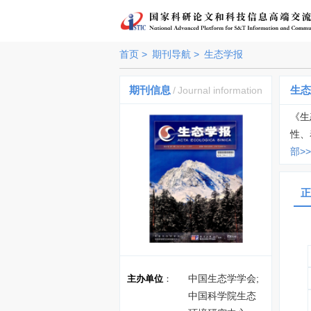
首页 >
期刊导航 >
生态学报
期刊信息
生态
/
Journal information
《生
性、
部>>
正
中国生态学学会;
主办单位
：
中国科学院生态