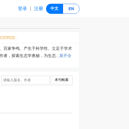
登录
注册
|
中文
EN
CSTPCD
、百家争鸣、产生于科学性、立足于学术
者，探索生态学奥秘，为生态...
展开全
本刊检索