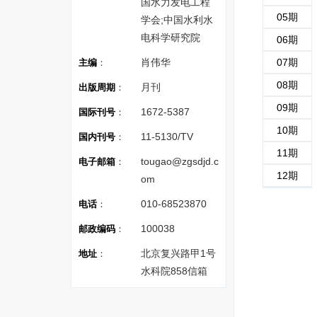
国水力发电工程
05期
学会;中国水利水
电科学研究院
06期
肖伟华
07期
主编
：
08期
月刊
出版周期
：
09期
1672-5387
国际刊号
：
10期
11-5130/TV
国内刊号
：
11期
tougao@zgsdjd.c
电子邮箱
：
12期
om
010-68523870
电话
：
100038
邮政编码
：
北京复兴路甲1号
地址
：
水科院858信箱