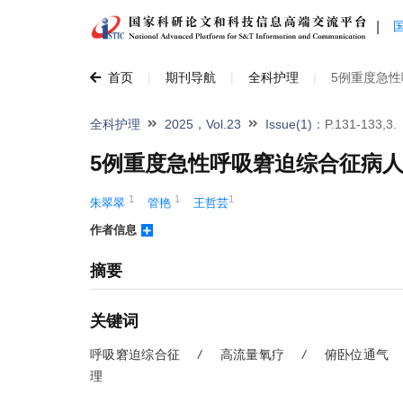
|
首页
|
期刊导航
|
全科护理
|
5例重度急
全科护理
2025，Vol.23
Issue(1)
：P.131-133,3.
5例重度急性呼吸窘迫综合征病
1
1
1
朱翠翠 
管艳 
王哲芸
作者信息
摘要
关键词
呼吸窘迫综合征
/
高流量氧疗
/
俯卧位通气
理