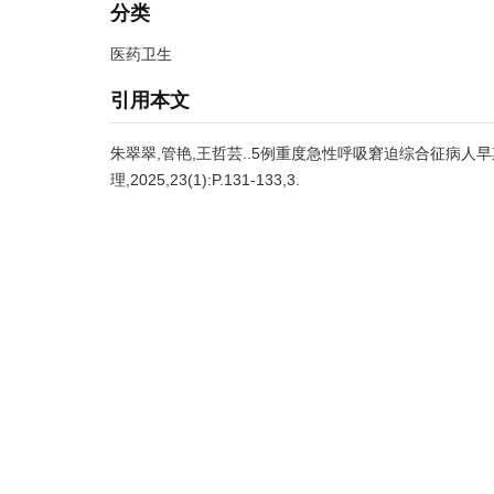
分类
医药卫生
引用本文
朱翠翠,管艳,王哲芸..5例重度急性呼吸窘迫综合征病人早
理,2025,23(1):P.131-133,3.