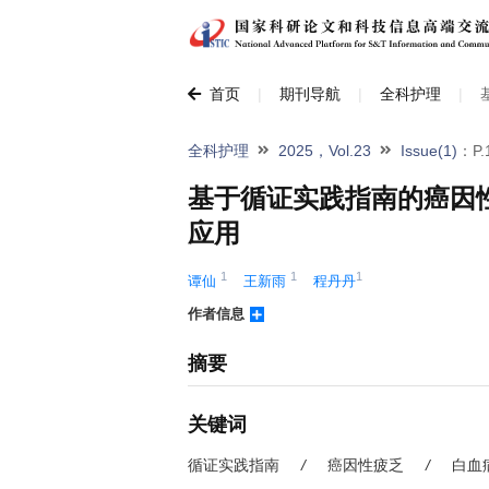
首页
|
期刊导航
|
全科护理
|
全科护理
2025，Vol.23
Issue(1)
：P.1
基于循证实践指南的癌因
应用
1
1
1
谭仙 
王新雨 
程丹丹
作者信息
摘要
关键词
循证实践指南
/
癌因性疲乏
/
白血