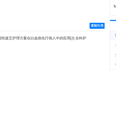
复制引用
因性疲乏护理方案在白血病化疗病人中的应用[J].全科护