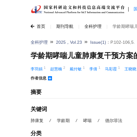
|
首页
|
期刊导航
|
全科护理
|
学龄期哮喘
全科护理
2025，Vol.23
Issue(1)
：P.102-106,5.
学龄期哮喘儿童肺康复干预方案
1
2
1
1
1
李羽娟 
赵慧楠 
戴付敏 
李倩 
马彩霞 
王晓晓
作者信息
摘要
关键词
肺康复
/
学龄期
/
哮喘
/
德尔菲法
分类