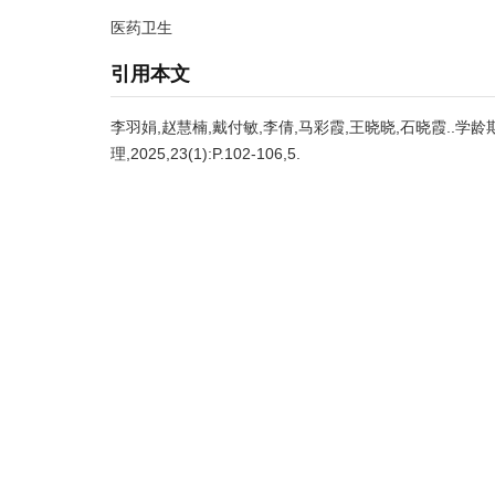
医药卫生
引用本文
李羽娟,赵慧楠,戴付敏,李倩,马彩霞,王晓晓,石晓霞..学
理,2025,23(1):P.102-106,5.