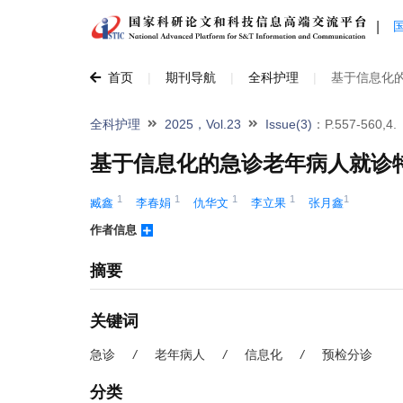
|
首页
|
期刊导航
|
全科护理
|
基于信息化
全科护理
2025，Vol.23
Issue(3)
：P.557-560,4.
基于信息化的急诊老年病人就诊
1
1
1
1
1
臧鑫 
李春娟 
仇华文 
李立果 
张月鑫
作者信息
摘要
关键词
急诊
/
老年病人
/
信息化
/
预检分诊
分类