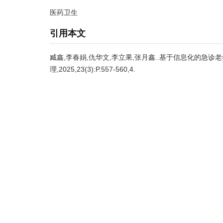
医药卫生
引用本文
臧鑫,李春娟,仇华文,李立果,张月鑫..基于信息化的急诊老
理,2025,23(3):P.557-560,4.