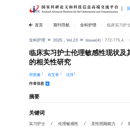
|
首页
|
期刊导航
|
全科护理
|
临床实习护
全科护理
2025，Vol.23
Issue(4)
：772-775,4.
临床实习护士伦理敏感性现状及
的相关性研究
1
1
1
邓贤娜 
肖艾青 
沈萍
作者信息
摘要
关键词
实习护士
/
伦理敏感性
/
灵性照顾能力
/