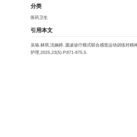
分类
医药卫生
引用本文
吴瑜,林琪,沈娴婷..圆桌诊疗模式联合感觉运动训练对精
护理,2025,23(5):P.871-875,5.