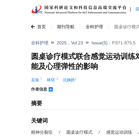
|
首页
|
期刊导航
|
全科护理
|
圆桌诊疗模
全科护理
2025，Vol.23
Issue(5)
：P.871-875,5.
圆桌诊疗模式联合感觉运动训练
能及心理弹性的影响
1
1
1
吴瑜 
林琪 
沈娴婷
作者信息
摘要
关键词
精神分裂症
/
圆桌诊疗模式
/
感觉运动训练