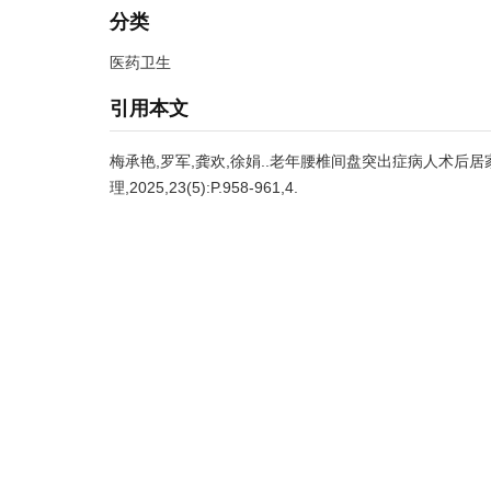
分类
医药卫生
引用本文
梅承艳,罗军,龚欢,徐娟..老年腰椎间盘突出症病人术后居
理,2025,23(5):P.958-961,4.