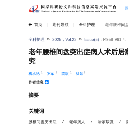
|
首页
|
期刊导航
|
全科护理
|
老年腰椎间
全科护理
2025，Vol.23
Issue(5)
：P.958-961,4.
老年腰椎间盘突出症病人术后居
究
1
1
1
1
梅承艳 
罗军 
龚欢 
徐娟
作者信息
摘要
关键词
腰椎间盘突出症
/
老年病人
/
居家康复
/