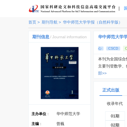
|
首页 >
期刊导航 >
华中师范大学学报（自然科学版）
期刊信息
华中师范大学
/
Journal information
心
CSCD
本刊为全国综合
主要刊登数学、
部>>
正式出版
收录年代
华中师范大学
主办单位
：
01期
曾巍
主编
：
02期