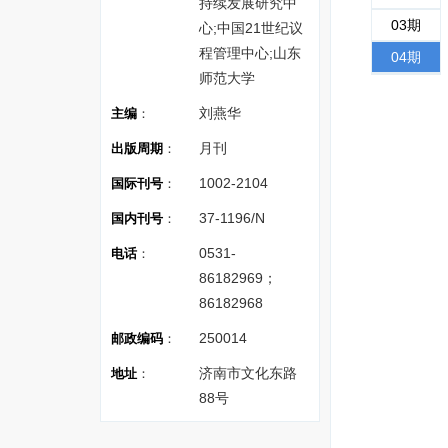
持续发展研究中
03期
心;中国21世纪议
程管理中心;山东
04期
师范大学
刘燕华
主编
：
月刊
出版周期
：
1002-2104
国际刊号
：
37-1196/N
国内刊号
：
0531-
电话
：
86182969；
86182968
250014
邮政编码
：
济南市文化东路
地址
：
88号