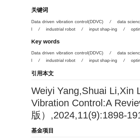
关键词
Data driven vibration control(DDVC)
/
data scien
l
/
industrial robot
/
input shap-ing
/
opti
Key words
Data driven vibration control(DDVC)
/
data scien
l
/
industrial robot
/
input shap-ing
/
opti
引用本文
Weiyi Yang,Shuai Li,Xin 
Vibration Control:A 
版）,2024,11(9):1898-191
基金项目