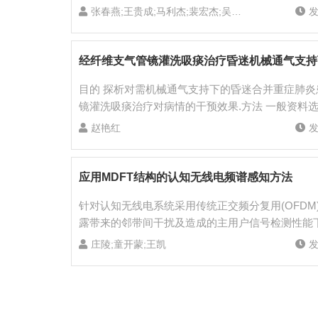
验,通过对切削力、表面粗糙度和切屑形态的研究表
张春燕;王贵成;马利杰;裴宏杰;吴永祥
发
面且距刀尖20 mm处供应较大量的切削液能达到良
目的 探析对需机械通气支持下的昏迷合并重症肺炎
镜灌洗吸痰治疗对病情的干预效果.方法 一般资料选
2016年期间ICU收治需机械通气支持下昏迷合并重
赵艳红
发
随机抽取80例并根据患者所用具体治疗手段将其分
抗感染治疗)和观察组(联合纤维支气管镜下灌洗吸痰
40例.疗程后比较患者病情改善状况.结果 根据患
应用MDFT结构的认知无线电频谱感知方法
标准,对照组、观察组判定无效例数12例、3例,组
针对认知无线电系统采用传统正交频分复用(OFDM
件处理提示有显著差异性(P<0.05).结论 昏迷合
露带来的邻带间干扰及造成的主用户信号检测性能下
持下的患者,根据病情尽早并合理地应用纤维支镜进
一种基于改进离散傅里叶变换(MDFT)调制滤波器组
病情有着更好地改善作用,缩短病程,促进痰液引流,
庄陵;童开蒙;王凯
发
多用户接入频谱检测方案,并推导了CR系统在应用M
下检测概率表达式.理论推导及不同参数下仿真结果表
的CR系统相比,MDFT结构的系统比以矩形窗函数
OFDM系统带外有更高阻带衰减;在较低信噪比情况下,基