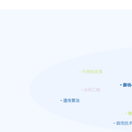
25.104协议标准的多径步行信道采用MDFT滤波
感知性能相比于采用OFDM调制方式有了明显提升.
• 可持续发展
• 
• 水利工程
• 遗传算法
•
• 栽培技