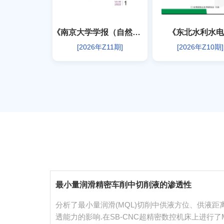
《南京大学学报（自然科学版）》
《东北水利水电
[2026
年
Z11
期]
[2026
年
Z10
期]
最小量润滑精密车削中切削液的渗透性
分析了最小量润滑(MQL)切削中供液方位、供液距
透能力的影响.在SB-CNC超精密数控机床上进行了